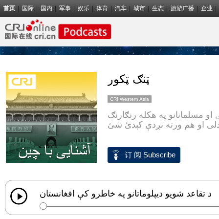
首页
国际
国内
军事
娱乐
体育
汽车
城市
生态
旅游广播
企业
ټنګ ټکور
CRI Western Asia
 او مسلمانانو په هکله رنګارنګ
ندلی او هم ورته نږدې کېدئ شئ
订 阅 Subscribe
د تقاعد شويو ديپلوماتانو په خاطرو کې افغانستان